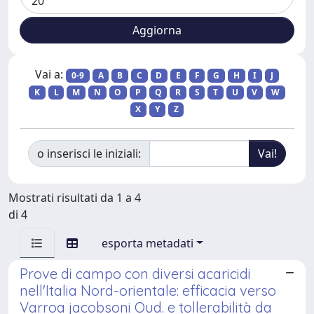
Vai a:
0-9
A
B
C
D
E
F
G
H
I
J
K
L
M
N
O
P
Q
R
S
T
U
V
W
X
Y
Z
o inserisci le iniziali:
Mostrati risultati da 1 a 4
di 4
esporta metadati
Prove di campo con diversi acaricidi
nell'Italia Nord-orientale: efficacia verso
Varroa jacobsoni Oud. e tollerabilità da