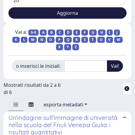
Vai a:
0-9
A
B
C
D
E
F
G
H
I
J
K
L
M
N
O
P
Q
R
S
T
U
V
W
X
Y
Z
o inserisci le iniziali:
Mostrati risultati da 2 a 6
di 6
esporta metadati
Un'indagine sull'immagine di università
nella scuola del Friuli Venezia Giulia: i
risultati quantitativi