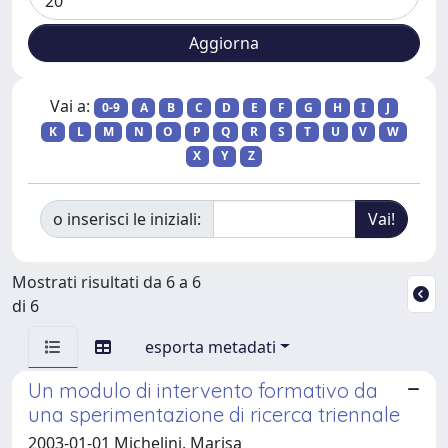
Vai a:
0-9
A
B
C
D
E
F
G
H
I
J
K
L
M
N
O
P
Q
R
S
T
U
V
W
X
Y
Z
o inserisci le iniziali:
Mostrati risultati da 6 a 6
di 6
esporta metadati
Un modulo di intervento formativo da
una sperimentazione di ricerca triennale
2003-01-01 Michelini, Marisa