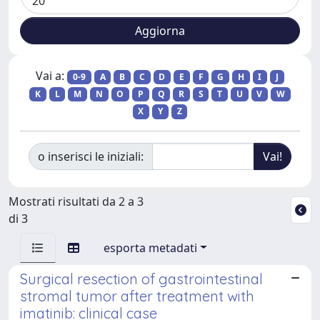
Vai a:
0-9
A
B
C
D
E
F
G
H
I
J
K
L
M
N
O
P
Q
R
S
T
U
V
W
X
Y
Z
o inserisci le iniziali:
Mostrati risultati da 2 a 3
di 3
esporta metadati
Surgical resection of gastrointestinal
stromal tumor after treatment with
imatinib: clinical case