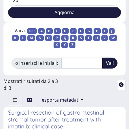
Vai a:
0-9
A
B
C
D
E
F
G
H
I
J
K
L
M
N
O
P
Q
R
S
T
U
V
W
X
Y
Z
o inserisci le iniziali:
Mostrati risultati da 2 a 3
di 3
esporta metadati
Surgical resection of gastrointestinal
stromal tumor after treatment with
imatinib: clinical case