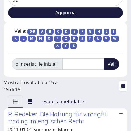
Vai a:
0-9
A
B
C
D
E
F
G
H
I
J
K
L
M
N
O
P
Q
R
S
T
U
V
W
X
Y
Z
o inserisci le iniziali:
Mostrati risultati da 15 a
19 di 19
esporta metadati
R. Redeker, Die Haftung für wrongful
trading im englischen Recht
2011-01-01 Speranzin, Marco