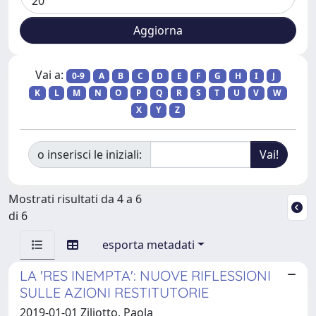
Vai a:
0-9
A
B
C
D
E
F
G
H
I
J
K
L
M
N
O
P
Q
R
S
T
U
V
W
X
Y
Z
o inserisci le iniziali:
Mostrati risultati da 4 a 6
di 6
esporta metadati
LA 'RES INEMPTA': NUOVE RIFLESSIONI
SULLE AZIONI RESTITUTORIE
2019-01-01 Ziliotto, Paola