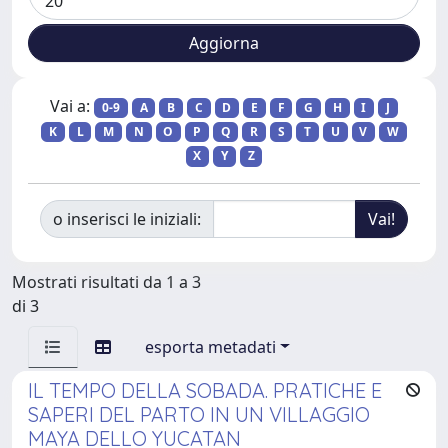
Vai a:
0-9
A
B
C
D
E
F
G
H
I
J
K
L
M
N
O
P
Q
R
S
T
U
V
W
X
Y
Z
o inserisci le iniziali:
Mostrati risultati da 1 a 3
di 3
esporta metadati
IL TEMPO DELLA SOBADA. PRATICHE E
SAPERI DEL PARTO IN UN VILLAGGIO
MAYA DELLO YUCATAN