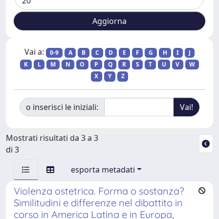
Vai a:
0-9
A
B
C
D
E
F
G
H
I
J
K
L
M
N
O
P
Q
R
S
T
U
V
W
X
Y
Z
o inserisci le iniziali:
Mostrati risultati da 3 a 3
di 3
esporta metadati
Violenza ostetrica. Forma o sostanza?
Similitudini e differenze nel dibattito in
corso in America Latina e in Europa,