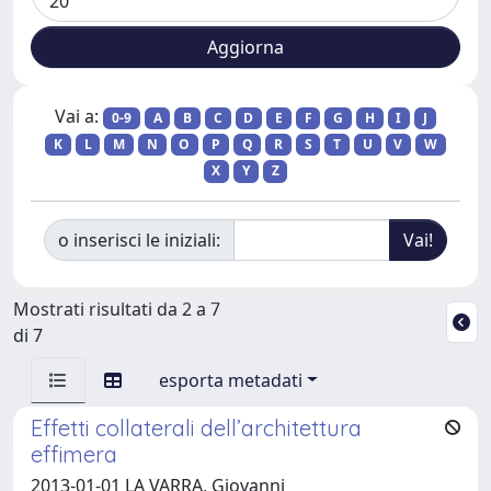
Vai a:
0-9
A
B
C
D
E
F
G
H
I
J
K
L
M
N
O
P
Q
R
S
T
U
V
W
X
Y
Z
o inserisci le iniziali:
Mostrati risultati da 2 a 7
di 7
esporta metadati
Effetti collaterali dell’architettura
effimera
2013-01-01 LA VARRA, Giovanni