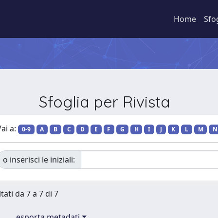
Home
Sfo
Sfoglia per Rivista
ai a:
0-9
A
B
C
D
E
F
G
H
I
J
K
L
M
N
o inserisci le iniziali:
tati da 7 a 7 di 7
esporta metadati