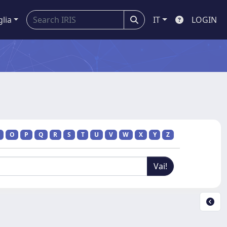
glia
IT
LOGIN
O
P
Q
R
S
T
U
V
W
X
Y
Z