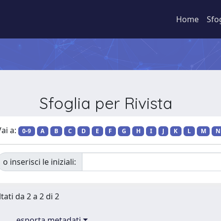
Home
Sfo
Sfoglia per Rivista
ai a:
0-9
A
B
C
D
E
F
G
H
I
J
K
L
M
N
o inserisci le iniziali:
tati da 2 a 2 di 2
esporta metadati