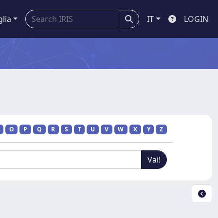
glia
IT
LOGIN
O
P
Q
R
S
T
U
V
W
X
Y
Z