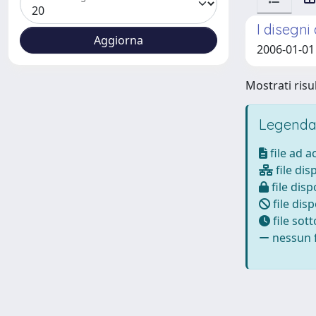
I disegni
2006-01-01 
Mostrati risul
Legenda
file ad 
file dis
file disp
file disp
file sot
nessun f