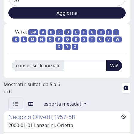
Vai a:
0-9
A
B
C
D
E
F
G
H
I
J
K
L
M
N
O
P
Q
R
S
T
U
V
W
X
Y
Z
o inserisci le iniziali:
Mostrati risultati da 5 a 6
di 6
esporta metadati
Negozio Olivetti, 1957-58
2000-01-01 Lanzarini, Orietta