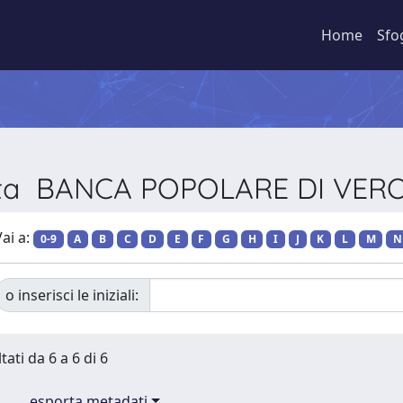
Home
Sfo
vista BANCA POPOLARE DI VER
ai a:
0-9
A
B
C
D
E
F
G
H
I
J
K
L
M
N
o inserisci le iniziali:
tati da 6 a 6 di 6
esporta metadati