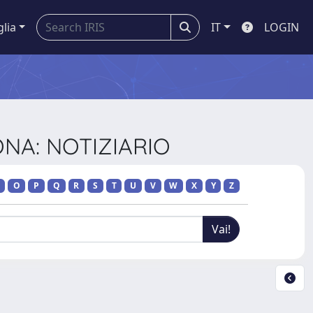
glia
IT
LOGIN
ONA: NOTIZIARIO
O
P
Q
R
S
T
U
V
W
X
Y
Z