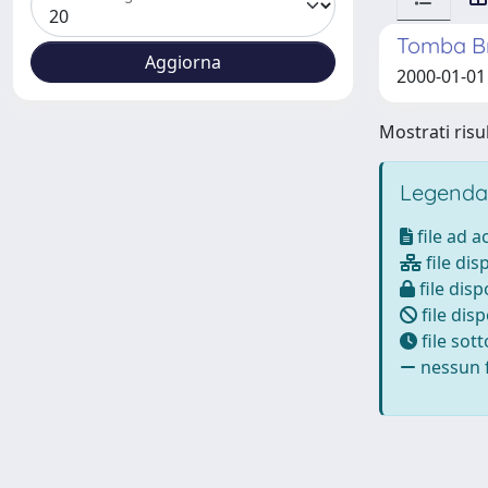
Tomba Bri
2000-01-01 
Mostrati risul
Legenda
file ad 
file dis
file disp
file disp
file sot
nessun f