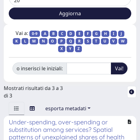
Vai a:
0-9
A
B
C
D
E
F
G
H
I
J
K
L
M
N
O
P
Q
R
S
T
U
V
W
X
Y
Z
o inserisci le iniziali:
Mostrati risultati da 3 a 3
di 3
esporta metadati
Under-spending, over-spending or
substitution among services? Spatial
patterns of unexplained shares of health