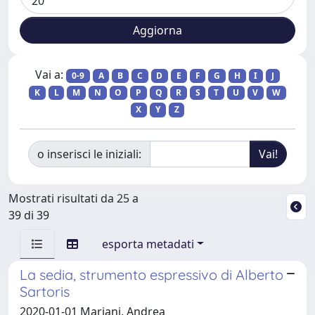
Vai a:
0-9
A
B
C
D
E
F
G
H
I
J
K
L
M
N
O
P
Q
R
S
T
U
V
W
X
Y
Z
o inserisci le iniziali:
Mostrati risultati da 25 a
39 di 39
esporta metadati
La sedia, strumento espressivo di Alberto
Sartoris
2020-01-01 Mariani, Andrea