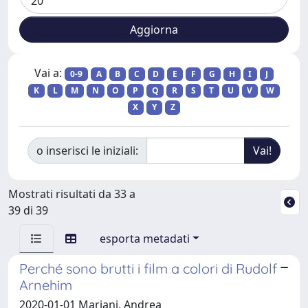
Vai a:
0-9
A
B
C
D
E
F
G
H
I
J
K
L
M
N
O
P
Q
R
S
T
U
V
W
X
Y
Z
o inserisci le iniziali:
Mostrati risultati da 33 a
39 di 39
esporta metadati
Perché sono brutti i film a colori di Rudolf
Arnehim
2020-01-01 Mariani, Andrea