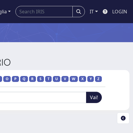
glia
IT
LOGIN
RIO
O
P
Q
R
S
T
U
V
W
X
Y
Z