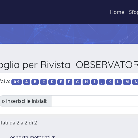
Home
Sfo
oglia per Rivista OBSERVATO
ai a:
0-9
A
B
C
D
E
F
G
H
I
J
K
L
M
N
o inserisci le iniziali:
tati da 2 a 2 di 2
esporta metadati