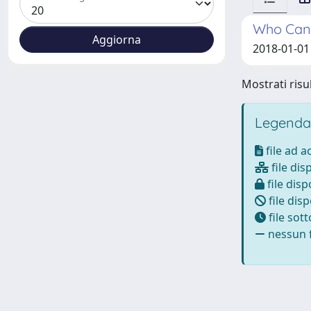
Who Can 
2018-01-01 
Mostrati risul
Legenda
file ad 
file dis
file disp
file disp
file sot
nessun f