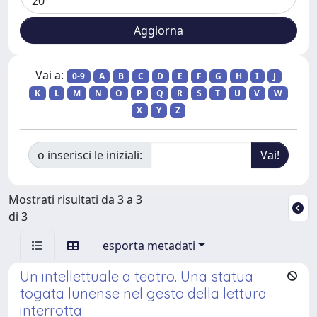
Vai a:
0-9
A
B
C
D
E
F
G
H
I
J
K
L
M
N
O
P
Q
R
S
T
U
V
W
X
Y
Z
o inserisci le iniziali:
Mostrati risultati da 3 a 3
di 3
esporta metadati
Un intellettuale a teatro. Una statua
togata lunense nel gesto della lettura
interrotta