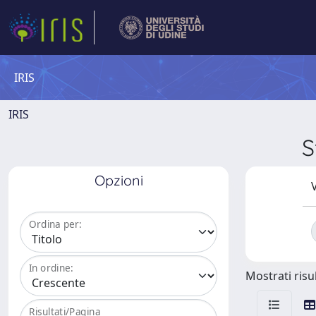
IRIS
IRIS
S
Opzioni
V
Ordina per:
In ordine:
Mostrati risul
Risultati/Pagina