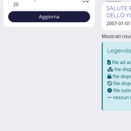
SALUTE 
DELLO Y
2007-01-01
Mostrati risul
Legenda
file ad 
file dis
file disp
file disp
file sot
nessun f