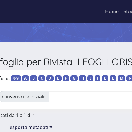
Home
Sfo
foglia per Rivista I FOGLI ORI
ai a:
0-9
A
B
C
D
E
F
G
H
I
J
K
L
M
N
o inserisci le iniziali:
tati da 1 a 1 di 1
esporta metadati