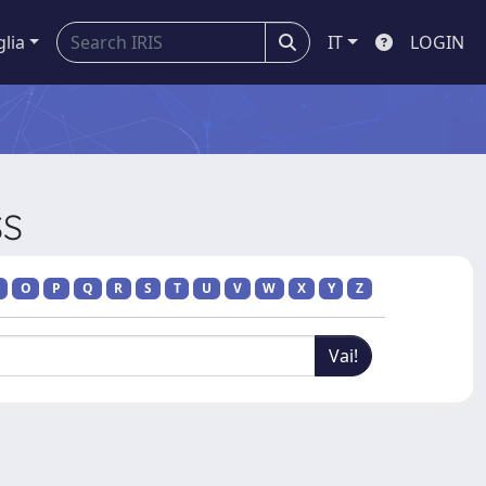
glia
IT
LOGIN
SS
O
P
Q
R
S
T
U
V
W
X
Y
Z