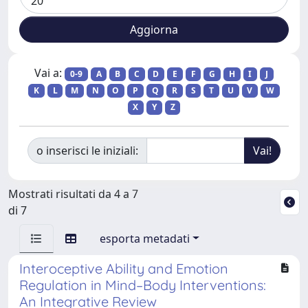
Vai a:
0-9
A
B
C
D
E
F
G
H
I
J
K
L
M
N
O
P
Q
R
S
T
U
V
W
X
Y
Z
o inserisci le iniziali:
Mostrati risultati da 4 a 7
di 7
esporta metadati
Interoceptive Ability and Emotion
Regulation in Mind–Body Interventions:
An Integrative Review