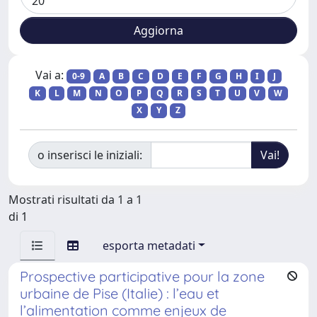
Vai a:
0-9
A
B
C
D
E
F
G
H
I
J
K
L
M
N
O
P
Q
R
S
T
U
V
W
X
Y
Z
o inserisci le iniziali:
Mostrati risultati da 1 a 1
di 1
esporta metadati
Prospective participative pour la zone
urbaine de Pise (Italie) : l’eau et
l’alimentation comme enjeux de