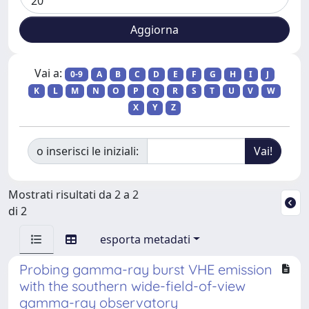
Vai a:
0-9
A
B
C
D
E
F
G
H
I
J
K
L
M
N
O
P
Q
R
S
T
U
V
W
X
Y
Z
o inserisci le iniziali:
Mostrati risultati da 2 a 2
di 2
esporta metadati
Probing gamma-ray burst VHE emission
with the southern wide-field-of-view
gamma-ray observatory