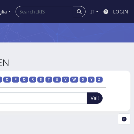
glia
IT
LOGIN
EN
O
P
Q
R
S
T
U
V
W
X
Y
Z