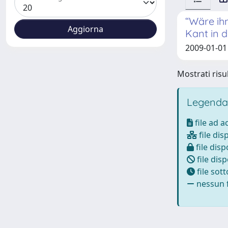
“Wäre ih
Kant in 
2009-01-01
Mostrati risul
Legenda
file ad 
file dis
file disp
file disp
file sot
nessun f