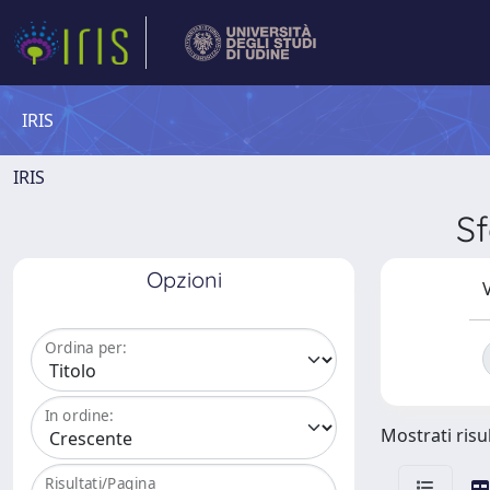
IRIS
IRIS
S
Opzioni
V
Ordina per:
In ordine:
Mostrati risul
Risultati/Pagina