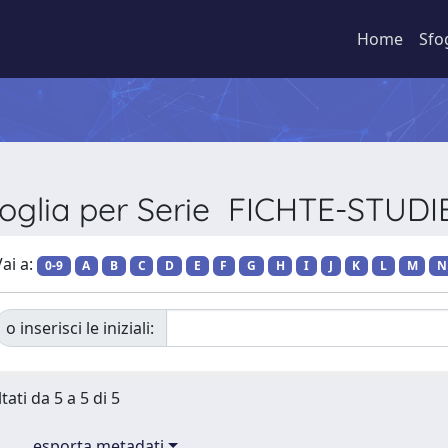
Home
Sfo
foglia per Serie FICHTE-STUDI
ai a:
0-9
A
B
C
D
E
F
G
H
I
J
K
L
M
N
o inserisci le iniziali:
tati da 5 a 5 di 5
esporta metadati