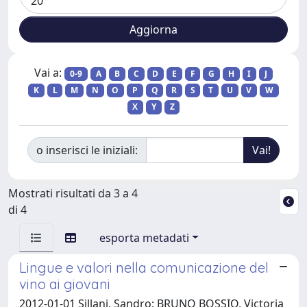
Vai a:
0-9
A
B
C
D
E
F
G
H
I
J
K
L
M
N
O
P
Q
R
S
T
U
V
W
X
Y
Z
o inserisci le iniziali:
Mostrati risultati da 3 a 4
di 4
esporta metadati
Lingue e valori nella comunicazione del
vino ai giovani
2012-01-01 Sillani, Sandro; BRUNO BOSSIO, Victoria