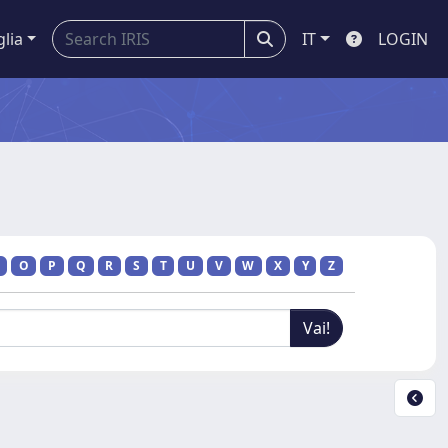
glia
IT
LOGIN
O
P
Q
R
S
T
U
V
W
X
Y
Z