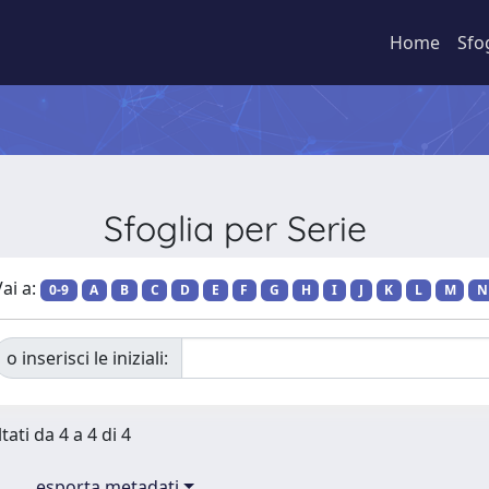
Home
Sfo
Sfoglia per Serie
ai a:
0-9
A
B
C
D
E
F
G
H
I
J
K
L
M
N
o inserisci le iniziali:
tati da 4 a 4 di 4
esporta metadati