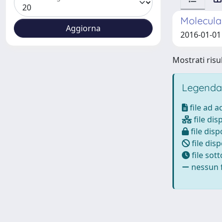
Molecular
2016-01-01 
Mostrati risul
Legenda
file ad 
file dis
file disp
file disp
file sot
nessun f