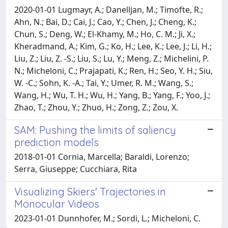
2020-01-01 Lugmayr, A.; Danelljan, M.; Timofte, R.;
Ahn, N.; Bai, D.; Cai, J.; Cao, Y.; Chen, J.; Cheng, K.;
Chun, S.; Deng, W.; El-Khamy, M.; Ho, C. M.; Ji, X.;
Kheradmand, A.; Kim, G.; Ko, H.; Lee, K.; Lee, J.; Li, H.;
Liu, Z.; Liu, Z. -S.; Liu, S.; Lu, Y.; Meng, Z.; Michelini, P.
N.; Micheloni, C.; Prajapati, K.; Ren, H.; Seo, Y. H.; Siu,
W. -C.; Sohn, K. -A.; Tai, Y.; Umer, R. M.; Wang, S.;
Wang, H.; Wu, T. H.; Wu, H.; Yang, B.; Yang, F.; Yoo, J.;
Zhao, T.; Zhou, Y.; Zhuo, H.; Zong, Z.; Zou, X.
SAM: Pushing the limits of saliency
prediction models
2018-01-01 Cornia, Marcella; Baraldi, Lorenzo;
Serra, Giuseppe; Cucchiara, Rita
Visualizing Skiers' Trajectories in
Monocular Videos
2023-01-01 Dunnhofer, M.; Sordi, L.; Micheloni, C.