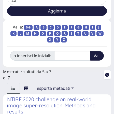
Vai a:
0-9
A
B
C
D
E
F
G
H
I
J
K
L
M
N
O
P
Q
R
S
T
U
V
W
X
Y
Z
o inserisci le iniziali:
Mostrati risultati da 5 a 7
di 7
esporta metadati
NTIRE 2020 challenge on real-world
image super-resolution: Methods and
results