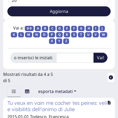
Vai a:
0-9
A
B
C
D
E
F
G
H
I
J
K
L
M
N
O
P
Q
R
S
T
U
V
W
X
Y
Z
o inserisci le iniziali:
Mostrati risultati da 4 a 5
di 5
esporta metadati
Tu veux en vain me cacher tes peines: veli
e visibilità dell'animo di Julie
2015-01-01 Todesco, Francesca