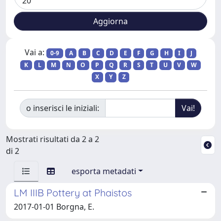
Vai a:
0-9
A
B
C
D
E
F
G
H
I
J
K
L
M
N
O
P
Q
R
S
T
U
V
W
X
Y
Z
o inserisci le iniziali:
Mostrati risultati da 2 a 2
di 2
esporta metadati
LM IIIB Pottery at Phaistos
2017-01-01 Borgna, E.