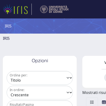
IRIS
IRIS
Opzioni
V
Ordina per:
In ordine:
Mostrati risul
Risultati/Pagina