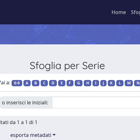
Home
Sfo
Sfoglia per Serie
ai a:
0-9
A
B
C
D
E
F
G
H
I
J
K
L
M
N
o inserisci le iniziali:
tati da 1 a 1 di 1
esporta metadati