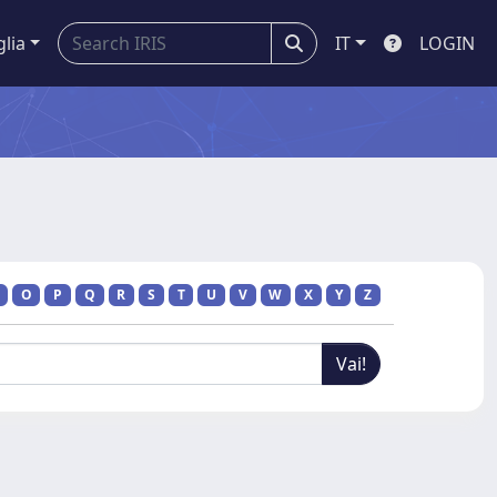
glia
IT
LOGIN
O
P
Q
R
S
T
U
V
W
X
Y
Z