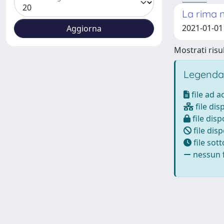
La rima n
2021-01-01
Mostrati risul
Legenda
file ad 
file dis
file disp
file disp
file sot
nessun f