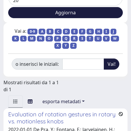
Vai a:
0-9
A
B
C
D
E
F
G
H
I
J
K
L
M
N
O
P
Q
R
S
T
U
V
W
X
Y
Z
o inserisci le iniziali:
Mostrati risultati da 1 a 1
di 1
esporta metadati
Evaluation of rotation gestures in rotary
vs. motionless knobs
2022-01-01 De Pra, Y.; Fontana, F.; Jarvelainen, H.;