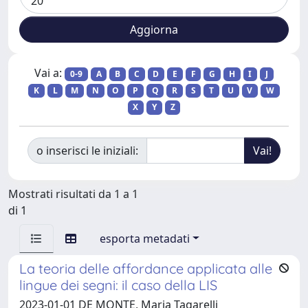
Vai a:
0-9
A
B
C
D
E
F
G
H
I
J
K
L
M
N
O
P
Q
R
S
T
U
V
W
X
Y
Z
o inserisci le iniziali:
Mostrati risultati da 1 a 1
di 1
esporta metadati
La teoria delle affordance applicata alle
lingue dei segni: il caso della LIS
2023-01-01 DE MONTE, Maria Tagarelli