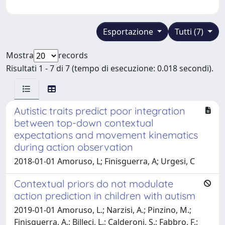
Esportazione
Tutti (7)
Mostra
records
Risultati 1 - 7 di 7 (tempo di esecuzione: 0.018 secondi).
Autistic traits predict poor integration
between top-down contextual
expectations and movement kinematics
during action observation
2018-01-01 Amoruso, L; Finisguerra, A; Urgesi, C
Contextual priors do not modulate
action prediction in children with autism
2019-01-01 Amoruso, L.; Narzisi, A.; Pinzino, M.;
Finisguerra, A.; Billeci, L.; Calderoni, S.; Fabbro, F.;