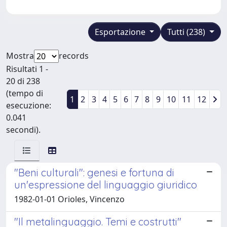
Esportazione
Tutti (238)
Mostra
records
Risultati 1 -
20 di 238
(tempo di
1
2
3
4
5
6
7
8
9
10
11
12
esecuzione:
0.041
secondi).
"Beni culturali": genesi e fortuna di
un'espressione del linguaggio giuridico
1982-01-01 Orioles, Vincenzo
"Il metalinguaggio. Temi e costrutti"