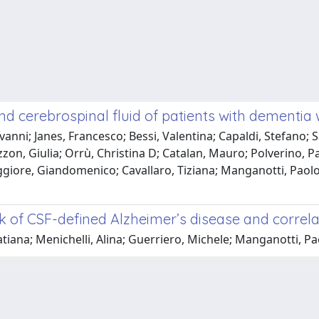
d cerebrospinal fluid of patients with dementia
vanni; Janes, Francesco; Bessi, Valentina; Capaldi, Stefano;
azzon, Giulia; Orrù, Christina D; Catalan, Mauro; Polverino, Pa
iore, Giandomenico; Cavallaro, Tiziana; Manganotti, Paolo; G
k of CSF-defined Alzheimer’s disease and correla
Tatiana; Menichelli, Alina; Guerriero, Michele; Manganotti, P