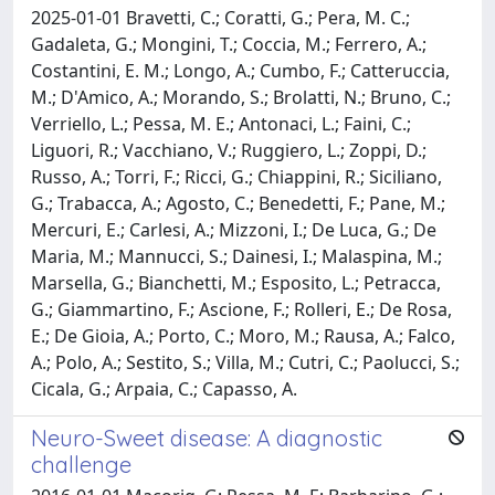
2025-01-01 Bravetti, C.; Coratti, G.; Pera, M. C.;
Gadaleta, G.; Mongini, T.; Coccia, M.; Ferrero, A.;
Costantini, E. M.; Longo, A.; Cumbo, F.; Catteruccia,
M.; D'Amico, A.; Morando, S.; Brolatti, N.; Bruno, C.;
Verriello, L.; Pessa, M. E.; Antonaci, L.; Faini, C.;
Liguori, R.; Vacchiano, V.; Ruggiero, L.; Zoppi, D.;
Russo, A.; Torri, F.; Ricci, G.; Chiappini, R.; Siciliano,
G.; Trabacca, A.; Agosto, C.; Benedetti, F.; Pane, M.;
Mercuri, E.; Carlesi, A.; Mizzoni, I.; De Luca, G.; De
Maria, M.; Mannucci, S.; Dainesi, I.; Malaspina, M.;
Marsella, G.; Bianchetti, M.; Esposito, L.; Petracca,
G.; Giammartino, F.; Ascione, F.; Rolleri, E.; De Rosa,
E.; De Gioia, A.; Porto, C.; Moro, M.; Rausa, A.; Falco,
A.; Polo, A.; Sestito, S.; Villa, M.; Cutri, C.; Paolucci, S.;
Cicala, G.; Arpaia, C.; Capasso, A.
Neuro-Sweet disease: A diagnostic
challenge