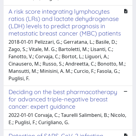
A risk score integrating lymphocytes
ratios (LRs) and lactate dehydrogenase
(LDH) levels to predict prognosis in
metastatic breast cancer (MBC) patients
2018-01-01 Pelizzari, G.; Gerratana, L.; Basile, D.;
Zago, S.; Vitale, M. G.; Bartoletti, M.; Lisanti, C.;
Fanotto, V.; Corvaja, C.; Bortot, L.; Liguori, A.;
Cinausero, M.; Russo, S.; Andreetta, C.; Bonotto, M.;
Mansutti, M.; Minisini, A. M.; Curcio, F.; Fasola, G.;
Puglisi, F.
Deciding on the best pharmacotherapy
for advanced triple-negative breast
cancer: expert guidance
2022-01-01 Corvaja, C.; Taurelli Salimbeni, B.; Nicolo,
E.; Puglisi, F.; Curigliano, G.
Detection of SARS-CoV-2 infection