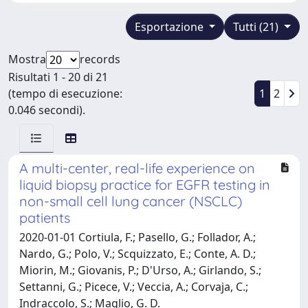
Esportazione
Tutti (21)
Mostra
records
Risultati 1 - 20 di 21
(tempo di esecuzione:
1
2
0.046 secondi).
A multi-center, real-life experience on
liquid biopsy practice for EGFR testing in
non-small cell lung cancer (NSCLC)
patients
2020-01-01 Cortiula, F.; Pasello, G.; Follador, A.;
Nardo, G.; Polo, V.; Scquizzato, E.; Conte, A. D.;
Miorin, M.; Giovanis, P.; D'Urso, A.; Girlando, S.;
Settanni, G.; Picece, V.; Veccia, A.; Corvaja, C.;
Indraccolo, S.; Maglio, G. D.