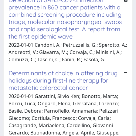
prevalence in 860 cancer patients with a
combined screening procedure including
triage, molecular nasopharyngeal swabs
and rapid serological test. A report from
the first epidemic wave
2022-01-01 Candoni, A.; Petruzzellis, G.; Sperotto, A.;
Andreotti, V.; Giavarra, M.; Corvaja, C.; Minisini, A.;
Comuzzi, C.; Tascini, C.; Fanin, R.; Fasola, G.
Determinants of choice in offering drug
holidays during first-line therapy for
metastatic colorectal cancer
2020-01-01 Garattini, Silvio Ken; Bonotto, Marta;
Porcu, Luca; Ongaro, Elena; Gerratana, Lorenzo;
Basile, Debora; Parnofiello, Annamaria; Pelizzari,
Giacomo; Cortiula, Francesco; Corvaja, Carla;
Casagrande, Mariaelena; Cardellino, Giovanni
Gerardo; Buonadonna, Angela; Aprile, Giuseppe;