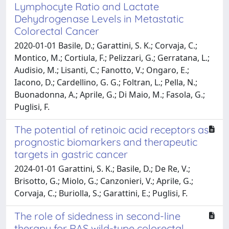
Lymphocyte Ratio and Lactate
Dehydrogenase Levels in Metastatic
Colorectal Cancer
2020-01-01 Basile, D.; Garattini, S. K.; Corvaja, C.;
Montico, M.; Cortiula, F.; Pelizzari, G.; Gerratana, L.;
Audisio, M.; Lisanti, C.; Fanotto, V.; Ongaro, E.;
Iacono, D.; Cardellino, G. G.; Foltran, L.; Pella, N.;
Buonadonna, A.; Aprile, G.; Di Maio, M.; Fasola, G.;
Puglisi, F.
The potential of retinoic acid receptors as
prognostic biomarkers and therapeutic
targets in gastric cancer
2024-01-01 Garattini, S. K.; Basile, D.; De Re, V.;
Brisotto, G.; Miolo, G.; Canzonieri, V.; Aprile, G.;
Corvaja, C.; Buriolla, S.; Garattini, E.; Puglisi, F.
The role of sidedness in second-line
therapy for RAS wild-type colorectal