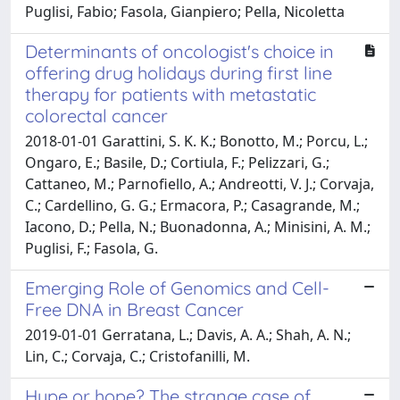
Puglisi, Fabio; Fasola, Gianpiero; Pella, Nicoletta
Determinants of oncologist's choice in
offering drug holidays during first line
therapy for patients with metastatic
colorectal cancer
2018-01-01 Garattini, S. K. K.; Bonotto, M.; Porcu, L.;
Ongaro, E.; Basile, D.; Cortiula, F.; Pelizzari, G.;
Cattaneo, M.; Parnofiello, A.; Andreotti, V. J.; Corvaja,
C.; Cardellino, G. G.; Ermacora, P.; Casagrande, M.;
Iacono, D.; Pella, N.; Buonadonna, A.; Minisini, A. M.;
Puglisi, F.; Fasola, G.
Emerging Role of Genomics and Cell-
Free DNA in Breast Cancer
2019-01-01 Gerratana, L.; Davis, A. A.; Shah, A. N.;
Lin, C.; Corvaja, C.; Cristofanilli, M.
Hype or hope? The strange case of