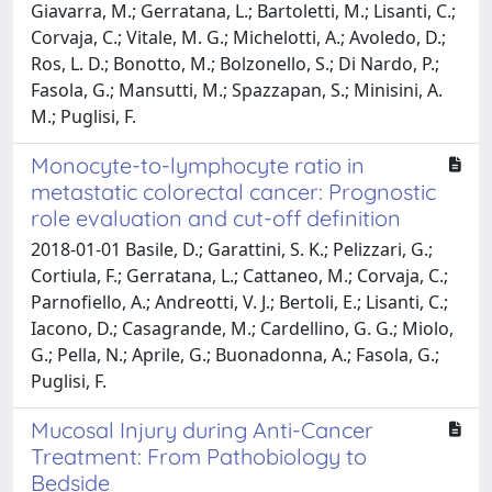
Giavarra, M.; Gerratana, L.; Bartoletti, M.; Lisanti, C.;
Corvaja, C.; Vitale, M. G.; Michelotti, A.; Avoledo, D.;
Ros, L. D.; Bonotto, M.; Bolzonello, S.; Di Nardo, P.;
Fasola, G.; Mansutti, M.; Spazzapan, S.; Minisini, A.
M.; Puglisi, F.
Monocyte-to-lymphocyte ratio in
metastatic colorectal cancer: Prognostic
role evaluation and cut-off definition
2018-01-01 Basile, D.; Garattini, S. K.; Pelizzari, G.;
Cortiula, F.; Gerratana, L.; Cattaneo, M.; Corvaja, C.;
Parnofiello, A.; Andreotti, V. J.; Bertoli, E.; Lisanti, C.;
Iacono, D.; Casagrande, M.; Cardellino, G. G.; Miolo,
G.; Pella, N.; Aprile, G.; Buonadonna, A.; Fasola, G.;
Puglisi, F.
Mucosal Injury during Anti-Cancer
Treatment: From Pathobiology to
Bedside