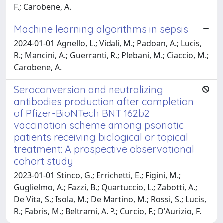
F.; Carobene, A.
Machine learning algorithms in sepsis
2024-01-01 Agnello, L.; Vidali, M.; Padoan, A.; Lucis,
R.; Mancini, A.; Guerranti, R.; Plebani, M.; Ciaccio, M.;
Carobene, A.
Seroconversion and neutralizing
antibodies production after completion
of Pfizer-BioNTech BNT 162b2
vaccination scheme among psoriatic
patients receiving biological or topical
treatment: A prospective observational
cohort study
2023-01-01 Stinco, G.; Errichetti, E.; Figini, M.;
Guglielmo, A.; Fazzi, B.; Quartuccio, L.; Zabotti, A.;
De Vita, S.; Isola, M.; De Martino, M.; Rossi, S.; Lucis,
R.; Fabris, M.; Beltrami, A. P.; Curcio, F.; D'Aurizio, F.