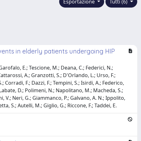
Esportazione
Tutti (6)
vents in elderly patients undergoing HIP
Garofalo, E.; Tescione, M.; Deana, C.; Federici, N.;
Cattarossi, A.; Granzotti, S.; D'Orlando, L.; Urso, F.;
Corradi, F.; Dazzi, F.; Tempini, S.; Isirdi, A.; Federico,
.; Labate, D.; Polimeni, N.; Napolitano, M.; Macheda, S.;
ini, V.; Neri, G.; Giammanco, P.; Galvano, A. N.; Ippolito,
etta, S.; Autelli, M.; Giglio, G.; Riccone, F.; Taddei, E.