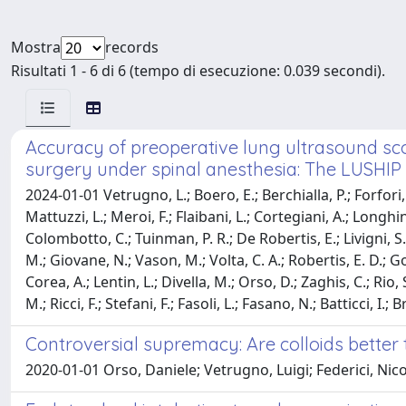
Mostra
records
Risultati 1 - 6 di 6 (tempo di esecuzione: 0.039 secondi).
Accuracy of preoperative lung ultrasound sco
surgery under spinal anesthesia: The LUSHIP
2024-01-01 Vetrugno, L.; Boero, E.; Berchialla, P.; Forfori
Mattuzzi, L.; Meroi, F.; Flaibani, L.; Cortegiani, A.; Longhi
Colombotto, C.; Tuinman, P. R.; De Robertis, E.; Livigni, S.;
M.; Giovane, N.; Vason, M.; Volta, C. A.; Robertis, E. D.; G
Corea, A.; Lentin, L.; Divella, M.; Orso, D.; Zaghis, C.; Rio
M.; Ricci, F.; Stefani, F.; Fasoli, L.; Fasano, N.; Batticci, I.;
Controversial supremacy: Are colloids better 
2020-01-01 Orso, Daniele; Vetrugno, Luigi; Federici, Nico