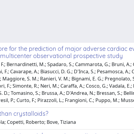
re for the prediction of major adverse cardiac e
 multicenter observational prospective study
, F.; Bernardinetti, M.; Spadaro, S.; Cammarota, G.; Bruni, A.; 
ni, F.; Cavarape, A.; Biasucci, D. G.; D'Inca, S.; Pesamosca, A.; 
 Maggiore, S. M.; Ranieri, V. M.; Bignami, E. G.; Pregnolato, S.; 
ori, F.; Simonte, R.; Neri, M.; Caraffa, A.; Cosco, G.; Vadala, E
, S. D.; Tomasino, S.; Brussa, A.; D'Andrea, N.; Bressan, S.; Bell
 Bresil, P.; Curto, F.; Pirazzoli, L.; Frangioni, C.; Puppo, M.; Muss
than crystalloids?
la; Copetti, Roberto; Bove, Tiziana