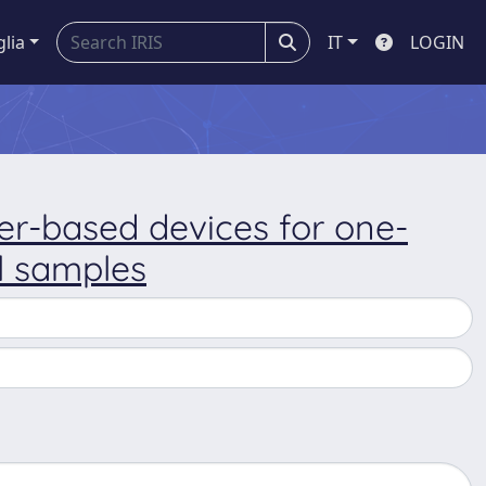
glia
IT
LOGIN
er-based devices for one-
il samples