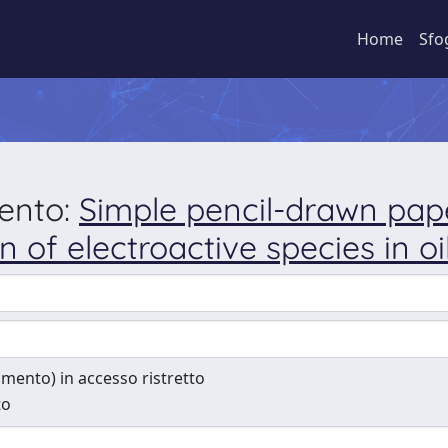
Home
Sfo
mento:
Simple pencil-drawn pap
n of electroactive species in o
cumento) in accesso ristretto
to