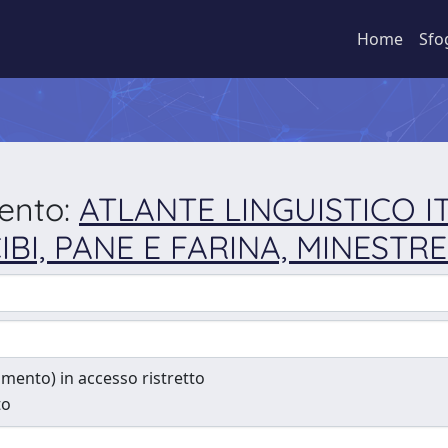
Home
Sfo
mento:
ATLANTE LINGUISTICO IT
IBI, PANE E FARINA, MINESTRE.
cumento) in accesso ristretto
to