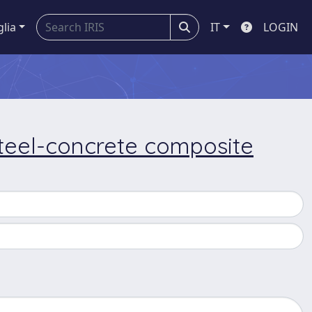
glia
IT
LOGIN
teel-concrete composite