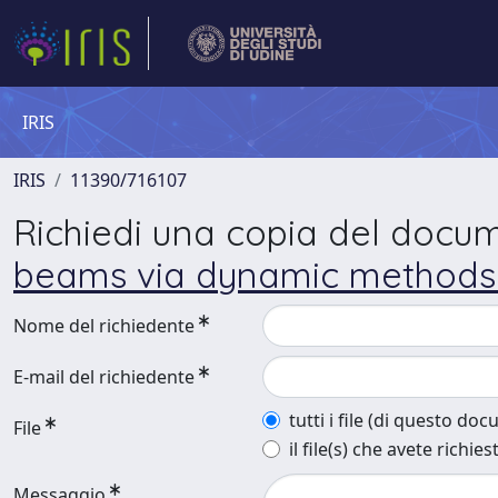
IRIS
IRIS
11390/716107
Richiedi una copia del docu
beams via dynamic methods. P
Nome del richiedente
E-mail del richiedente
tutti i file (di questo do
File
il file(s) che avete richies
Messaggio