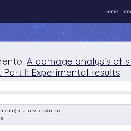
Home
Sfo
mento:
A damage analysis of s
art I: Experimental results
cumento) in accesso ristretto
to