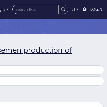
glia
IT
LOGIN
semen production of