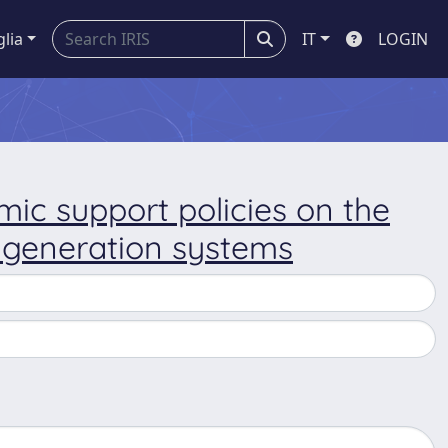
glia
IT
LOGIN
mic support policies on the
d generation systems