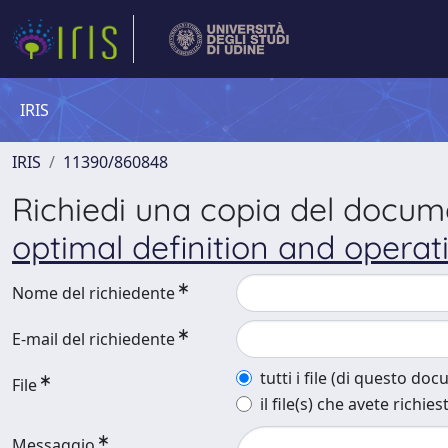
IRIS
IRIS
11390/860848
Richiedi una copia del docu
optimal definition and opera
Nome del richiedente
E-mail del richiedente
tutti i file (di questo do
File
il file(s) che avete richies
Messaggio