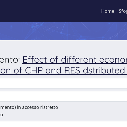
Home
Sfo
mento:
Effect of different econo
tion of CHP and RES dstribute
cumento) in accesso ristretto
to