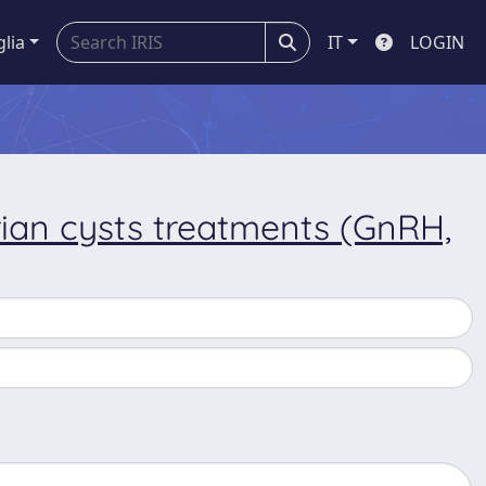
glia
IT
LOGIN
arian cysts treatments (GnRH,