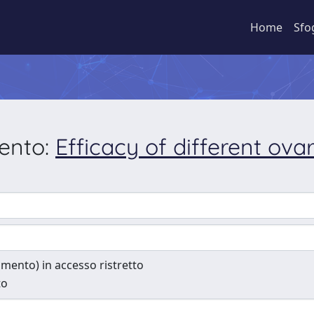
Home
Sfo
mento:
Efficacy of different ov
cumento) in accesso ristretto
to