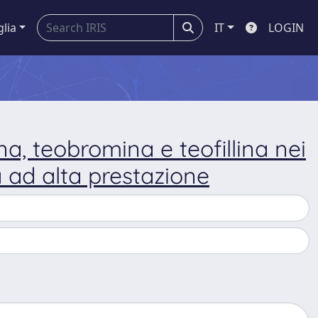
glia
IT
LOGIN
a, teobromina e teofillina nei
 ad alta prestazione