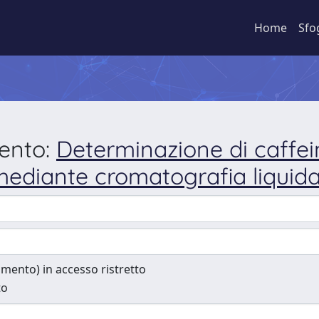
Home
Sfo
mento:
Determinazione di caffein
mediante cromatografia liquida
cumento) in accesso ristretto
to