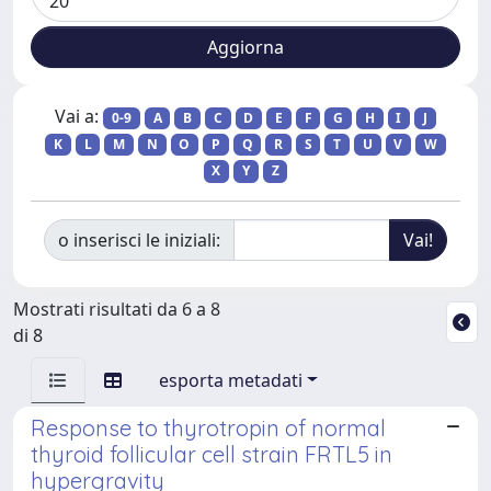
Vai a:
0-9
A
B
C
D
E
F
G
H
I
J
K
L
M
N
O
P
Q
R
S
T
U
V
W
X
Y
Z
o inserisci le iniziali:
Mostrati risultati da 6 a 8
di 8
esporta metadati
Response to thyrotropin of normal
thyroid follicular cell strain FRTL5 in
hypergravity