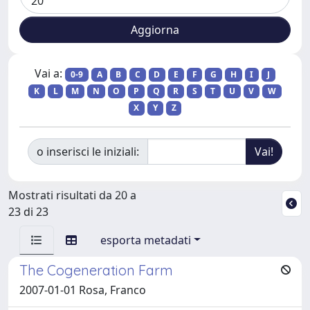
Vai a:
0-9
A
B
C
D
E
F
G
H
I
J
K
L
M
N
O
P
Q
R
S
T
U
V
W
X
Y
Z
o inserisci le iniziali:
Mostrati risultati da 20 a
23 di 23
esporta metadati
The Cogeneration Farm
2007-01-01 Rosa, Franco