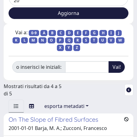
Vai a:
0-9
A
B
C
D
E
F
G
H
I
J
K
L
M
N
O
P
Q
R
S
T
U
V
W
X
Y
Z
o inserisci le iniziali:
Mostrati risultati da 4 a 5
di 5
esporta metadati
On The Slope of Fibred Surfaces
2001-01-01 Barja, M. A.; Zucconi, Francesco