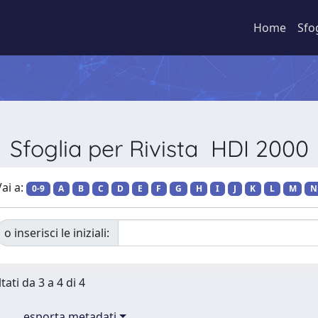
Home
Sfo
Sfoglia per Rivista HDI 2000
ai a:
0-9
A
B
C
D
E
F
G
H
I
J
K
L
M
N
o inserisci le iniziali:
tati da 3 a 4 di 4
esporta metadati