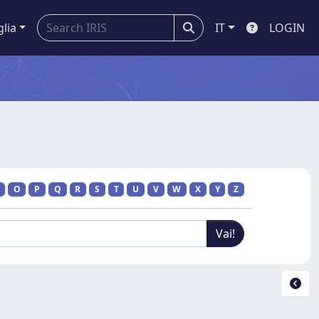
glia
IT
LOGIN
O
P
Q
R
S
T
U
V
W
X
Y
Z